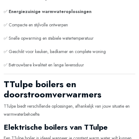
✅
Energiezuinige warmwateroplossingen
✅ Compacte en stijlvolle ontwerpen
✅ Snelle opwarming en stabiele watertemperatuur
✅ Geschikt voor keuken, badkamer en complete woning
✅ Betrouwbare kwaliteit en lange levensduur
TTulpe boilers en
doorstroomverwarmers
TTulpe biedt verschillende oplossingen, afhankelijk van jouw situatie en
warmwaterbehoefte.
Elektrische boilers van TTulpe
Een TTulpe boiler is ideaal wanneer je constant warm water wilt kunnen