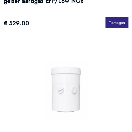
geiser aardgas ErP/Low NOx
€ 529.00
Toevoegen