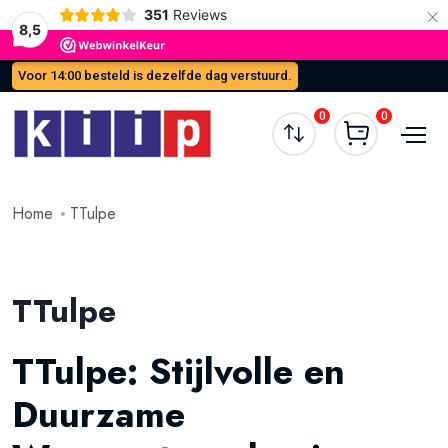
×
351
Reviews
8,5
Voor 14:00 besteld is dezelfde dag verstuurd.
0
0
Home
TTulpe
TTulpe
TTulpe: Stijlvolle en
Duurzame