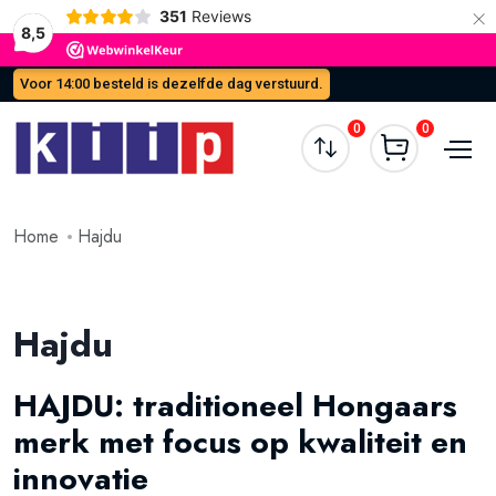
×
351
Reviews
8,5
Voor 14:00 besteld is dezelfde dag verstuurd.
0
0
Home
Hajdu
Hajdu
HAJDU: traditioneel Hongaars
merk met focus op kwaliteit en
innovatie