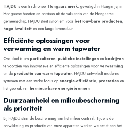
HAJDU
is een traditioneel
Hongaars merk
, gevestigd in Hongarije, in
Hongaarse handen en ontstaan uit de vakkennis van de Hongaarse
gemeenschap. HAJDU staat synoniem voor
betrouwbare producten
,
hoge kwaliteit
en een lange levensduur.
Efficiënte oplossingen voor
verwarming en warm tapwater
Ons doel is om
particulieren
,
publieke instellingen
en
bedrijven
te voorzien van innovatieve en efficiënte oplossingen voor
verwarming
en de
productie van warm tapwater
. HAJDU ontwikkelt moderne
systemen met een sterke focus op
energie-efficiëntie
,
prestaties
en
het gebruik van
hernieuwbare energiebronnen
.
Duurzaamheid en milieubescherming
als prioriteit
Bij HAJDU staat de bescherming van het milieu centraal. Tijdens de
ontwikkeling en productie van onze apparaten werken we actief aan het