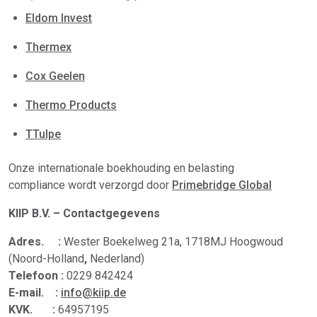
Eldom Invest
Thermex
Cox Geelen
Thermo Products
TTulpe
Onze internationale boekhouding en belasting
compliance wordt verzorgd door
Primebridge Global
KIIP B.V. – Contactgegevens
Adres. :
Wester Boekelweg 21a, 1718MJ Hoogwoud
(Noord-Holland
,
Nederland)
Telefoon :
0229 842424
E-mail. :
info@kiip.de
KVK. :
64957195