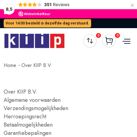
×
351
Reviews
8,5
Voor 14:00 besteld is dezelfde dag verstuurd.
0
0
Home
Over KIIP B.V.
Over KIIP B.V.
Algemene voorwaarden
Verzendingsmogelijkheden
Herroepingsrecht
Betaalmogelijkheden
Garantiebepalingen