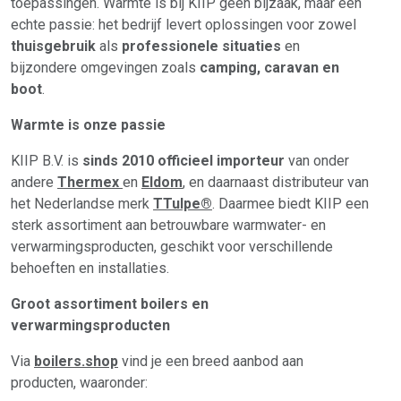
toepassingen. Warmte is bij KIIP geen bijzaak, maar een
echte passie: het bedrijf levert oplossingen voor zowel
thuisgebruik
als
professionele situaties
en
bijzondere omgevingen zoals
camping, caravan en
boot
.
Warmte is onze passie
KIIP B.V. is
sinds 2010 officieel importeur
van onder
andere
Thermex
en
Eldom
, en daarnaast distributeur van
het Nederlandse merk
TTulpe®
. Daarmee biedt KIIP een
sterk assortiment aan betrouwbare warmwater- en
verwarmingsproducten, geschikt voor verschillende
behoeften en installaties.
Groot assortiment boilers en
verwarmingsproducten
Via
boilers.shop
vind je een breed aanbod aan
producten, waaronder: