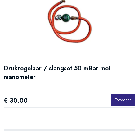
Drukregelaar / slangset 50 mBar met
T
manometer
d
€ 30.00
€
Toevoegen