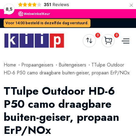
×
351
Reviews
8,5
Voor 14:00 besteld is dezelfde dag verstuurd.
0
0
Home
Propaangeisers
Buitengeisers
TTulpe Outdoor
HD-6 P50 camo draagbare buiten-geiser, propaan ErP/NOx
TTulpe Outdoor HD-6
P50 camo draagbare
buiten-geiser, propaan
ErP/NOx