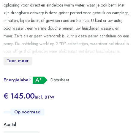
oplossing voor direct en eindeloos warm water, waar je ook bent! Met
zijn draagbare ontwerp is deze geiser perfect voor gebruik op campings,
in hutten, bij de boot, of gewoon rondom het huis. U kunt er uw auto,
boot wassen, een warme douche nemen, uw huisdieren wassen, en
meer. Zelfs als er geen waterdruk is, kunt u deze geiser aansluiten op een
pomp. De ontsteking werkt op 2 "D"-celbatterijen, waardoor het ideaal is
voor off-grid of gebieden waar elektriciteit niet direct beschikbaar is.
Toon meer
Met de TTulpe® Outdoor HD-6 draagbare propaangeiser (P50) heeft u
altijd warm water binnen handbereik, zelfs in de meest afgelegen
gebieden.
Energielabel:
Datasheet
€ 145.00
Incl. BTW
Op voorraad
Aantal