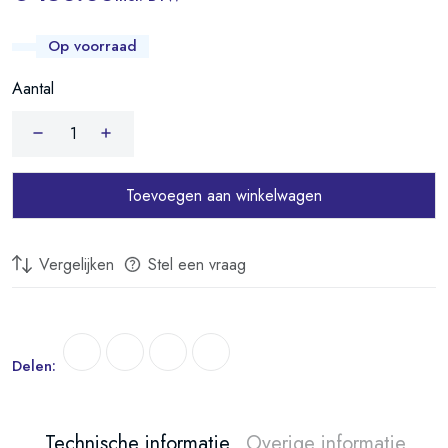
"TTulpe verticaal concentrisch
aansluitstuk met meetpunten
voor de C-
Meister 11 & 14."
Op voorraad
CE gecertificeert
Aantal
Toevoegen aan winkelwagen
Vergelijken
Stel een vraag
Delen:
Technische informatie
Overige informatie