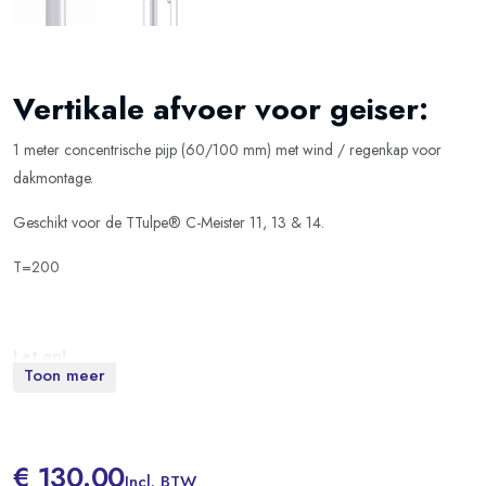
Vertikale afvoer voor geiser:
1 meter concentrische pijp (60/100 mm) met wind / regenkap voor
dakmontage.
Geschikt voor de TTulpe® C-Meister 11, 13 & 14.
T=200
Let op!
Toon meer
Voor aansluiting op een TTulpe C-Meister 13 heeft u extra nodig: "TTulpe
verticaal concentrisch
aansluitstuk met meetpunten
voor de C-Meister 13."
€ 130.00
Voor aansluiting op een TTulpe C-Meister 11 & 14 heeft u extra nodig:
Incl. BTW