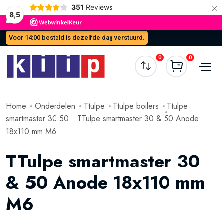
×
351
Reviews
8,5
Voor 14:00 besteld is dezelfde dag verstuurd.
0
0
Home
Onderdelen
Ttulpe
Ttulpe boilers
Ttulpe
smartmaster 30 50
TTulpe smartmaster 30 & 50 Anode
18x110 mm M6
TTulpe smartmaster 30
& 50 Anode 18x110 mm
M6