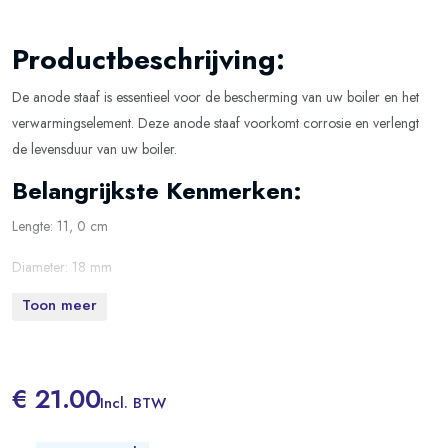
Productbeschrijving:
De anode staaf is essentieel voor de bescherming van uw boiler en het
verwarmingselement. Deze anode staaf voorkomt corrosie en verlengt
de levensduur van uw boiler.
Belangrijkste Kenmerken:
Lengte: 11, 0 cm
Diameter: 18 mm
Toon meer
Schroefdraad: M6
Installatie: De anode bevindt zich aan de binnenzijde van de tank, vast
aan het verwarmingselement.
€ 21.00
Incl. BTW
Geschikt voor de modellen:
®