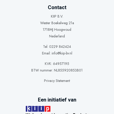
Contact
KIIP B.V.
Wester Boekelweg 21a
1718MJ Hoogwoud
Nederland
Tel: 0229 842424
Email:
info@kiip-bv.nl
KVK: 64957195
BTW nummer: NL855920853B01
Privacy Statement
Een initiatief van