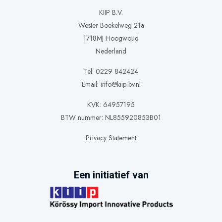
KIIP B.V.
Wester Boekelweg 21a
1718MJ Hoogwoud
Nederland
Tel: 0229 842424
Email:
info@kiip-bv.nl
KVK: 64957195
BTW nummer: NL855920853B01
Privacy Statement
Een initiatief van