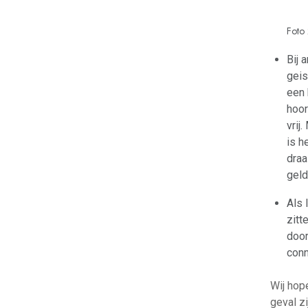
Foto
Bij 
geis
een 
hoor
vrij
is h
draa
geld
Als 
zitt
door
conn
Wij hop
geval zi