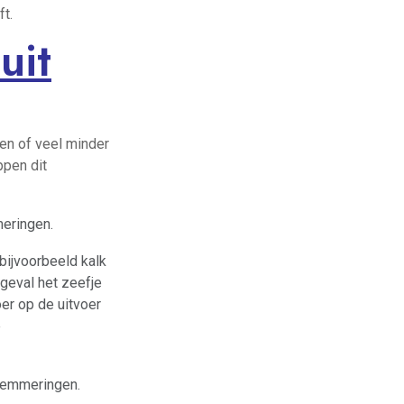
ft.
uit
een of veel minder
ppen dit
meringen.
 bijvoorbeeld kalk
t geval het zeefje
er op de uitvoer
e
elemmeringen.