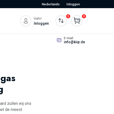
Nederlands
Inloggen
0
0
Hallo!
Inloggen
E-mail:
info@kiip.de
 gas
g
aard zullen wij ons
met de meest