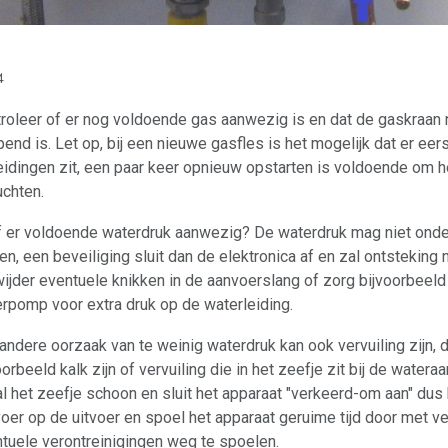
4
roleer of er nog voldoende gas aanwezig is en dat de gaskraan 
end is. Let op, bij een nieuwe gasfles is het mogelijk dat er eers
eidingen zit, een paar keer opnieuw opstarten is voldoende om h
uchten.
f er voldoende waterdruk aanwezig? De waterdruk mag niet onde
n, een beveiliging sluit dan de elektronica af en zal ontsteking ni
ijder eventuele knikken in de aanvoerslang of zorg bijvoorbeel
rpomp voor extra druk op de waterleiding.
andere oorzaak van te weinig waterdruk kan ook vervuiling zijn, d
oorbeeld kalk zijn of vervuiling die in het zeefje zit bij de watera
l het zeefje schoon en sluit het apparaat "verkeerd-om aan" dus
oer op de uitvoer en spoel het apparaat geruime tijd door met v
tuele verontreinigingen weg te spoelen.