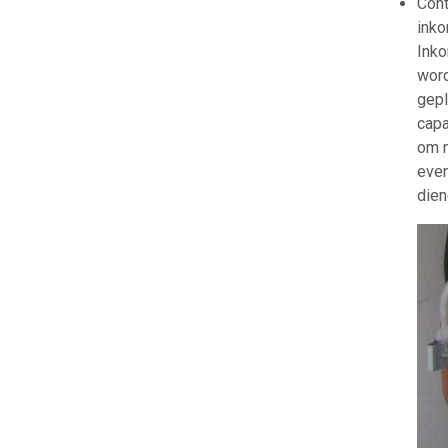
Cont
inko
Inko
word
gepl
capa
om n
even
dien