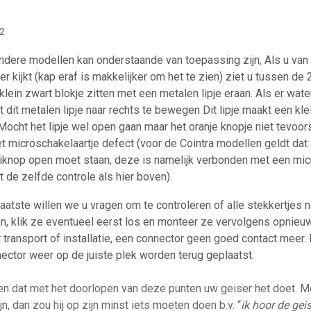
 2
andere modellen kan onderstaande van toepassing zijn, Als u van
er kijkt (kap eraf is makkelijker om het te zien) ziet u tussen de
klein zwart blokje zitten met een metalen lipje eraan. Als er wat
t dit metalen lipje naar rechts te bewegen Dit lipje maakt een kle
. Mocht het lipje wel open gaan maar het oranje knopje niet tevoo
et microschakelaartje defect (voor de Cointra modellen geldt dat 
iknop open moet staan, deze is namelijk verbonden met een mi
t de zelfde controle als hier boven).
laatste willen we u vragen om te controleren of alle stekkertjes
en, klik ze eventueel eerst los en monteer ze vervolgens opnieuw
 transport of installatie, een connector geen goed contact meer. 
ector weer op de juiste plek worden terug geplaatst.
en dat met het doorlopen van deze punten uw geiser het doet. Moc
jn, dan zou hij op zijn minst iets moeten doen b.v. “
ik hoor de gei