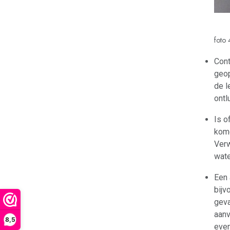
foto 
Cont
geop
de l
ontl
Is o
kome
Verw
wate
Een 
bijv
geva
aanv
8,5
even