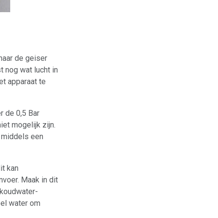
naar de geiser
t nog wat lucht in
et apparaat te
r de 0,5 Bar
et mogelijk zijn.
d middels een
it kan
anvoer. Maak in dit
 koudwater-
eel water om