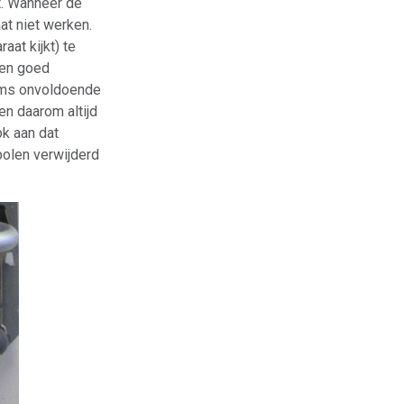
mt. Wanneer de
at niet werken.
aat kijkt) te
olen goed
 soms onvoldoende
en daarom altijd
ok aan dat
olen verwijderd