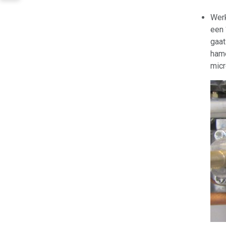
Werk
een 
gaat
hame
micr