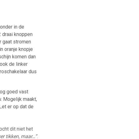
 onder in de
 2 draai knoppen
er gaat stromen
in oranje knopje
rschijn komen dan
ook de linker
croschakelaar dus
 nog goed vast
. Mogelijk maakt,
Let er op dat de
ht dit niet het
ser tikken, maar…”
.