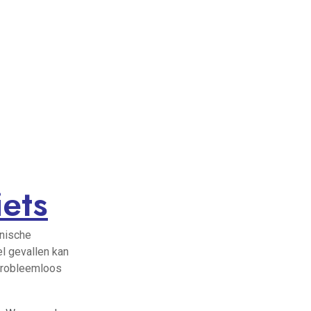
ets
hnische
el gevallen kan
 probleemloos