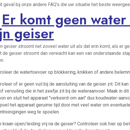
dit geval bij onze andere FAQ’s die uw situatie het beste weergee
.
Er komt geen water 
jn geiser
n geiser stroomt net zoveel water uit als dat erin komt, als er g
it de geiser stroomt dan verwacht kan een van onderstaande sta
n.
roleer de watertoevoer op blokkering, knikken of andere belem
roleer of er geen vuil bij de aansluiting van de geiser zit. Dit kan
 of vervuiling die in het zeefje zit bij de wateraanvoer. Maak in di
on en sluit het apparaat "verkeerd-om aan" dus koudwater-aanvo
poel het apparaat geruime tijd door met veel water om eventuel
ntreinigingen weg te spoelen.
e kraan open/leiding vrij na de geiser? Controleer ook hier op b