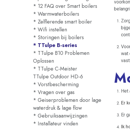
voorkom
* 12 FAQ over Smart boilers
belangr
* Warmwaterboilers
* Zelflerende smart boiler
Zorg
bij
* Wifi instellen
cont
* Storingen bij boilers
* TTulpe B-series
Voor
* TTulpe B10 Problemen
wat 
Oplossen
vast
* TTulpe C-Meister
Mo
TTulpe Outdoor HD-6
* Vorstbescherming
Het 
* Vragen over gas
* Geiserproblemen door lage
Er 
waterdruk & lage flow
* Gebruiksaanwijzingen
Er g
* Installateur vinden
Ik h