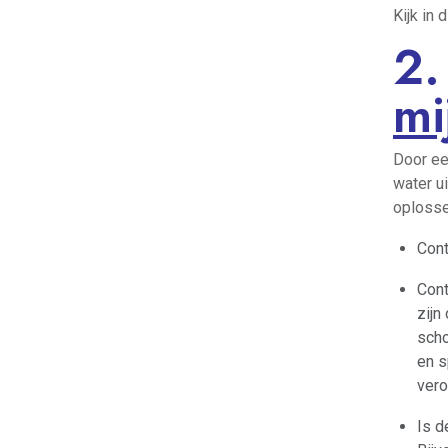
Kijk in 
2
mi
Door ee
water u
oplosse
Cont
Cont
zijn
scho
en s
vero
Is d