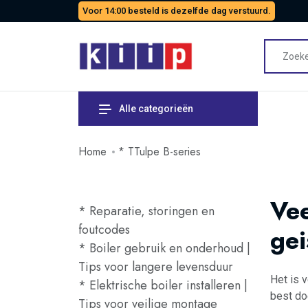
Voor 14:00 besteld is dezelfde dag verstuurd.
Alle categorieën
Home
* TTulpe B-series
Vee
* Reparatie, storingen en
foutcodes
gei
* Boiler gebruik en onderhoud |
Tips voor langere levensduur
Het is v
* Elektrische boiler installeren |
best do
Tips voor veilige montage