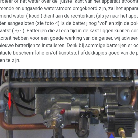
roleer of het water over de "juiste" kant van het apparaat stroo
mende en uitgaande waterstroom omgekeerd zijn, zal het appara
mend water ( koud ) dient aan de rechterkant (als je naar het appar
en aangesloten (zie foto 4).Is de batterij nog "vol" en zijn de p
aatst ( +/- ). Batterijen die al een tijd in de kast liggen kunnen
citeit hebben voor een goede werking van de geiser, wij adviser
ieuwe batterijen te installeren. Denk bij sommige batterijen er o
tuele beschermfolie en/of kunststof afdekkapjes goed van de p
en te zijn.