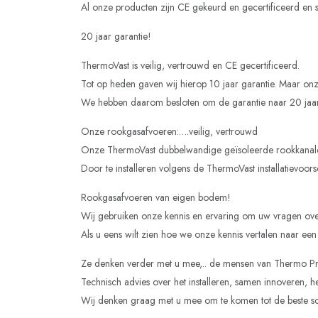
Al onze producten zijn CE gekeurd en gecertificeerd e
20 jaar garantie!
ThermoVast is veilig, vertrouwd en CE gecertificeerd.
Tot op heden gaven wij hierop 10 jaar garantie. Maar on
We hebben daarom besloten om de garantie naar 20 jaar 
Onze rookgasafvoeren:….veilig, vertrouwd
Onze ThermoVast dubbelwandige geïsoleerde rookkanale
Door te installeren volgens de ThermoVast installatievo
Rookgasafvoeren van eigen bodem!
Wij gebruiken onze kennis en ervaring om uw vragen ove
Als u eens wilt zien hoe we onze kennis vertalen naar 
Ze denken verder met u mee,.. de mensen van Thermo P
Technisch advies over het installeren, samen innoveren, h
Wij denken graag met u mee om te komen tot de beste sc