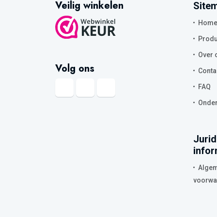
Veilig winkelen
Site
Hom
Produ
Over 
Volg ons
Conta
FAQ
Onder
Jurid
infor
Alge
voorwa