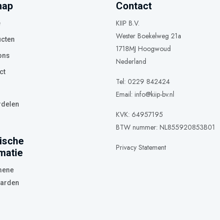
map
Contact
KIIP B.V.
e
Wester Boekelweg 21a
cten
1718MJ Hoogwoud
ons
Nederland
ct
Tel: 0229 842424
Email:
info@kiip-bv.nl
delen
KVK: 64957195
BTW nummer: NL855920853B01
ische
Privacy Statement
matie
mene
arden