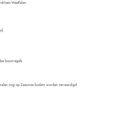
drhein-Westfalen.
nd.
ndse bouwregels
okkanalen nog op Zeeuwse bodem worden vervaardigd.