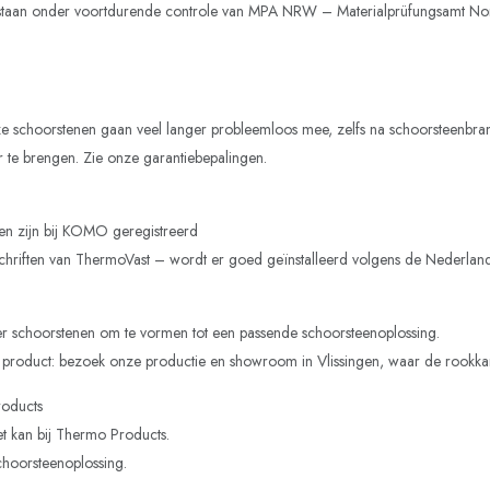
n staan onder voortdurende controle van MPA NRW – Materialprüfungsamt Nor
ze schoorstenen gaan veel langer probleemloos mee, zelfs na schoorsteenbra
te brengen. Zie onze garantiebepalingen.
n zijn bij KOMO geregistreerd
orschriften van ThermoVast – wordt er goed geïnstalleerd volgens de Nederla
r schoorstenen om te vormen tot een passende schoorsteenoplossing.
een product: bezoek onze productie en showroom in Vlissingen, waar de ro
roducts
et kan bij Thermo Products.
hoorsteenoplossing.