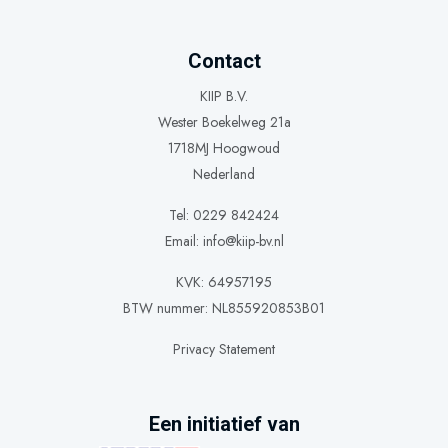
Contact
KIIP B.V.
Wester Boekelweg 21a
1718MJ Hoogwoud
Nederland
Tel: 0229 842424
Email:
info@kiip-bv.nl
KVK: 64957195
BTW nummer: NL855920853B01
Privacy Statement
Een initiatief van