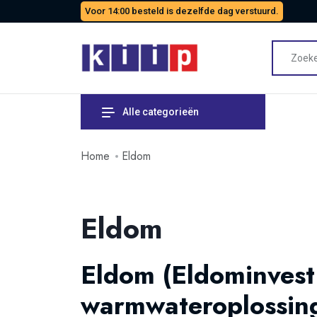
Voor 14:00 besteld is dezelfde dag verstuurd.
Alle categorieën
Home
Eldom
Eldom
Eldom (Eldominvest
warmwateroplossin