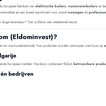
nde Europese fabrikant van
elektrische boilers
,
warmwaterboilers
en be
ouwkwaliteit en een breed assortiment voor zowel
woningen
als
professio
en lange levensduur? Dan is Eldom een uitstekende keuze.
om (Eldominvest)?
 gaat om warmwatertechniek. Hun producten worden ontworpen met focus op
e
lgarije
hillende Europese markten. Hierdoor combineert Eldom
betrouwbare produ
 én bedrijven