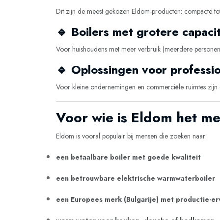
Dit zijn de meest gekozen Eldom-producten: compacte tot 
🔹 Boilers met grotere capacit
Voor huishoudens met meer verbruik (meerdere personen
🔹 Oplossingen voor professi
Voor kleine ondernemingen en commerciële ruimtes zijn e
Voor wie is Eldom het me
Eldom is vooral populair bij mensen die zoeken naar:
een betaalbare boiler met goede kwaliteit
een betrouwbare elektrische warmwaterboiler
een Europees merk (Bulgarije) met productie-er