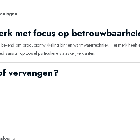
woningen
merk met focus op betrouwbaarhei
at bekend om productontwikkeling binnen warmwatertechniek. Het merk heeft ee
d aansluit op zowel particuliere als zakelijke klanten.
 of vervangen?
plossing