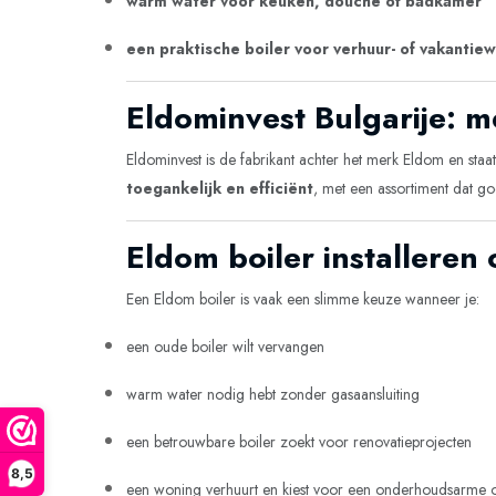
warm water voor keuken, douche of badkamer
een praktische boiler voor verhuur- of vakantie
Eldominvest Bulgarije: 
Eldominvest is de fabrikant achter het merk Eldom en sta
toegankelijk en efficiënt
, met een assortiment dat goe
Eldom boiler installeren
Een Eldom boiler is vaak een slimme keuze wanneer je:
een oude boiler wilt vervangen
warm water nodig hebt zonder gasaansluiting
een betrouwbare boiler zoekt voor renovatieprojecten
8,5
een woning verhuurt en kiest voor een onderhoudsarme o