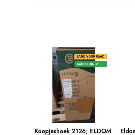
LAGE VOORRAAD
AANBIEDING!
Koopjeshoek 2126; ELDOM
Eldom