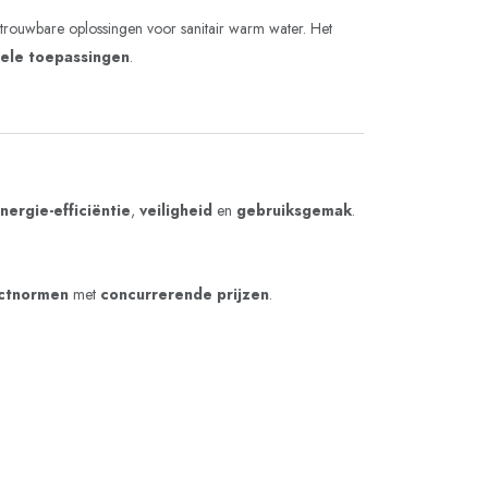
trouwbare oplossingen voor sanitair warm water. Het
nele toepassingen
.
nergie-efficiëntie
,
veiligheid
en
gebruiksgemak
.
ctnormen
met
concurrerende prijzen
.