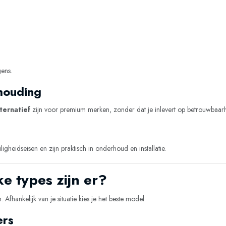
ens.
rhouding
ternatief
zijn voor premium merken, zonder dat je inlevert op betrouwbaarh
heidseisen en zijn praktisch in onderhoud en installatie.
e types zijn er?
fhankelijk van je situatie kies je het beste model.
ers