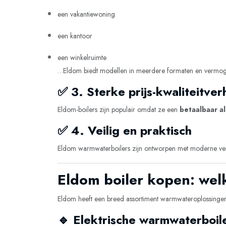
een vakantiewoning
een kantoor
een winkelruimte
…Eldom biedt modellen in meerdere formaten en vermog
✅ 3. Sterke prijs-kwaliteitve
Eldom-boilers zijn populair omdat ze een
betaalbaar al
✅ 4. Veilig en praktisch
Eldom warmwaterboilers zijn ontworpen met moderne veilig
Eldom boiler kopen: welk
Eldom heeft een breed assortiment warmwateroplossingen. A
🔹 Elektrische warmwaterboil