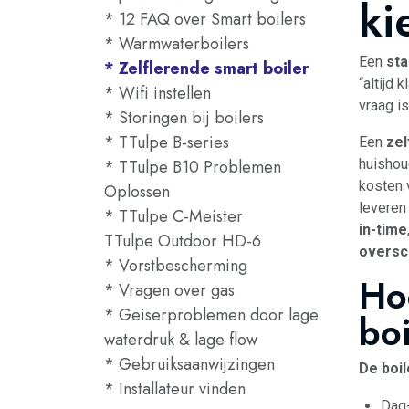
ki
* 12 FAQ over Smart boilers
* Warmwaterboilers
Een
sta
* Zelflerende smart boiler
“altijd 
* Wifi instellen
vraag is
* Storingen bij boilers
* TTulpe B-series
Een
zel
* TTulpe B10 Problemen
huishou
kosten 
Oplossen
leveren
* TTulpe C-Meister
in-time
TTulpe Outdoor HD-6
oversc
* Vorstbescherming
Ho
* Vragen over gas
* Geiserproblemen door lage
boi
waterdruk & lage flow
* Gebruiksaanwijzingen
De boil
* Installateur vinden
Dag