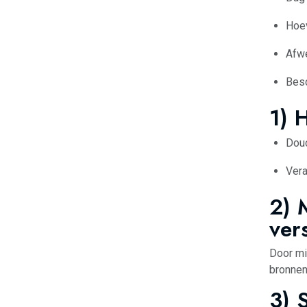
Hoe
Afwe
Bes
1) 
Douc
Vera
2) 
vers
Door mi
bronne
3) 