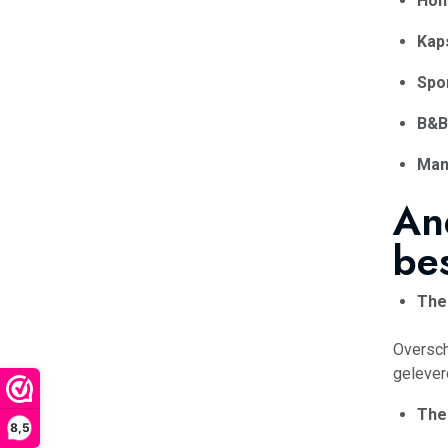
Hon
Kap
Spo
B&B 
Man
An
be
The
Oversch
gelever
The
8,5