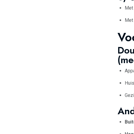
Met 
Met 
Voo
Dou
(me
Appa
Huis
Gezi
And
Bui