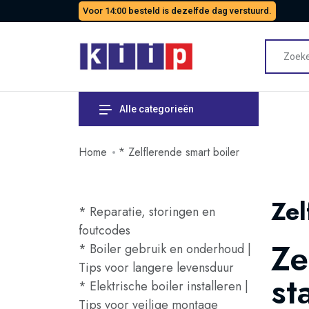
Voor 14:00 besteld is dezelfde dag verstuurd.
Alle categorieën
Home
* Zelflerende smart boiler
Zel
* Reparatie, storingen en
foutcodes
Ze
* Boiler gebruik en onderhoud |
Tips voor langere levensduur
st
* Elektrische boiler installeren |
Tips voor veilige montage