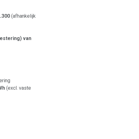
.300
(afhankelijk
vestering) van
vering
Wh
(excl. vaste