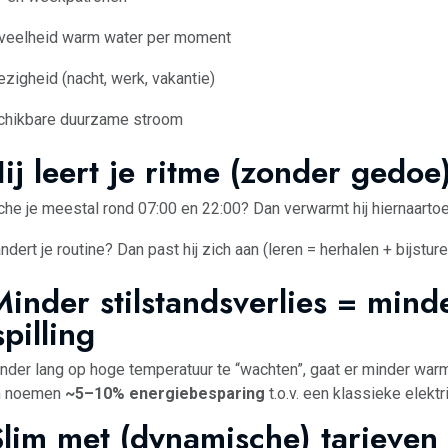
veelheid warm water per moment
zigheid (nacht, werk, vakantie)
chikbare duurzame stroom
Hij leert je ritme (zonder gedoe
he je meestal rond 07:00 en 22:00? Dan verwarmt hij hiernaartoe
ndert je routine? Dan past hij zich aan (leren = herhalen + bijsture
Minder stilstandsverlies = mind
pilling
nder lang op hoge temperatuur te “wachten”, gaat er minder warm
n noemen
~5–10% energiebesparing
t.o.v. een klassieke elektr
Slim met (dynamische) tarieven