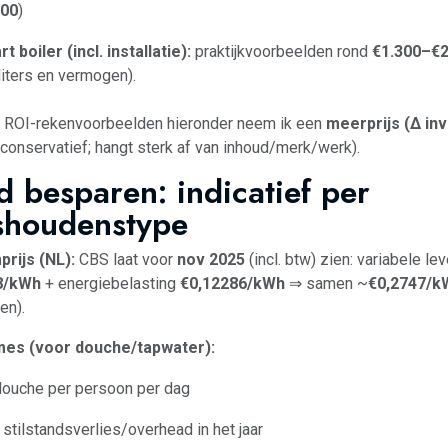
200
)
t boiler (incl. installatie):
praktijkvoorbeelden rond
€1.300–€2
liters en vermogen).
 ROI-rekenvoorbeelden hieronder neem ik een
meerprijs (Δ in
conservatief; hangt sterk af van inhoud/merk/werk).
d besparen: indicatief per
shoudenstype
rijs (NL):
CBS laat voor
nov 2025
(incl. btw) zien: variabele le
8/kWh
+ energiebelasting
€0,12286/kWh
⇒ samen ~
€0,2747/k
en).
es (voor douche/tapwater):
ouche per persoon per dag
 stilstandsverlies/overhead in het jaar