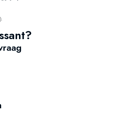
).
essant?
vraag
n