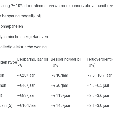
paring
7–10%
door slimmer verwarmen (conservatieve bandbree
a besparing mogelijk bij:
zonnepanelen
dynamische energietarieven
volledig elektrische woning
Besparing/jaar bij
Besparing/jaar bij
Terugverdientij
udenstype
7%
10%
10%)
oon
~€28/jaar
~€40/jaar
~7,5–10,7 jaar
onen
~€46/jaar
~€66/jaar
~4,5–6,5 jaar
4)
~€83/jaar
~€119/jaar
~2,5–3,6 jaar
ezin (5)
~€101/jaar
~€145/jaar
~2,1–3,0 jaar