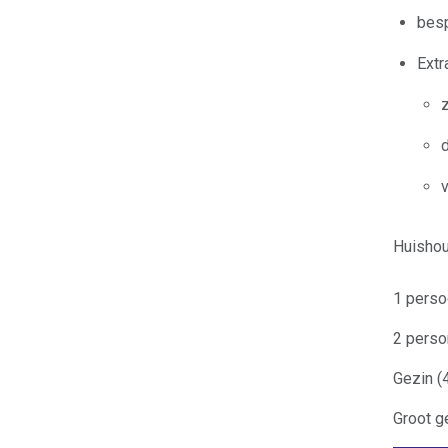
bes
Extr
Huisho
1 pers
2 pers
Gezin (
Groot g