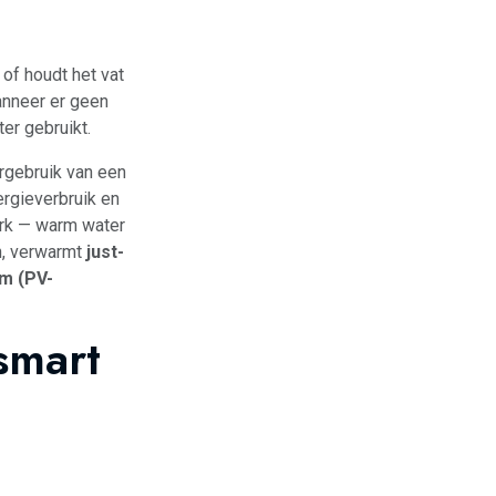
of houdt het vat
 wanneer er geen
ter gebruikt.
rgebruik van een
rgieverbruik en
erk — warm water
oon, verwarmt
just-
m (PV-
smart