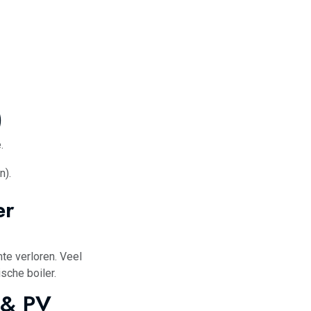
)
.
n).
er
te verloren. Veel
ische boiler.
 & PV