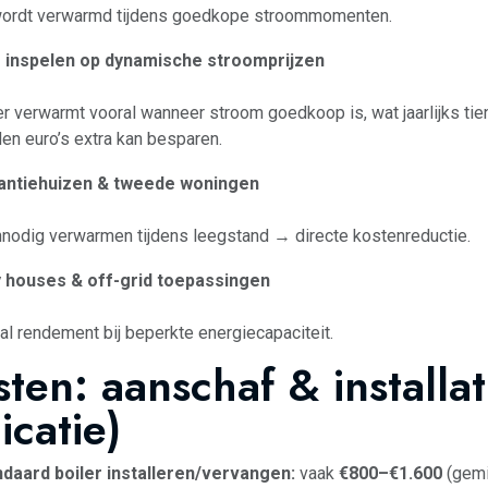
ordt verwarmd tijdens goedkope stroommomenten.
m inspelen op dynamische stroomprijzen
er verwarmt vooral wanneer stroom goedkoop is, wat jaarlijks tien
en euro’s extra kan besparen.
antiehuizen & tweede woningen
nodig verwarmen tijdens leegstand → directe kostenreductie.
y houses & off-grid toepassingen
l rendement bij beperkte energiecapaciteit.
ten: aanschaf & installat
icatie)
daard boiler installeren/vervangen:
vaak
€800–€1.600
(gemi