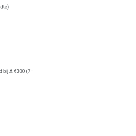
dte)
d bij Δ €300 (7–