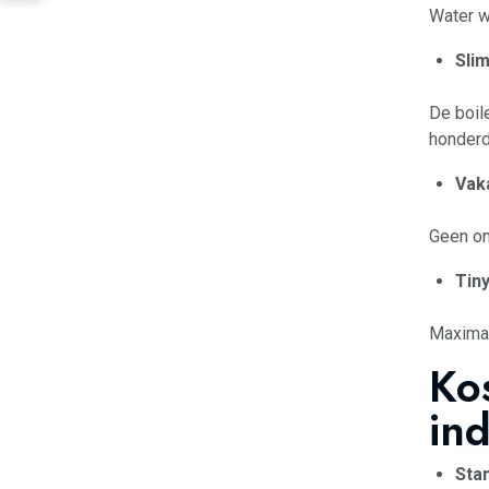
Water w
Sli
De boil
honderd
Vak
Geen on
Tin
Maximaa
Kos
ind
Stan