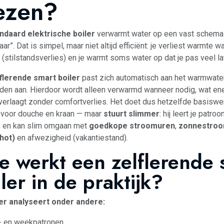
ezen?
ndaard elektrische boiler
verwarmt water op een vast schema 
klaar”. Dat is simpel, maar niet altijd efficiënt: je verliest warmte
 (stilstandsverlies) en je warmt soms water op dat je pas veel la
flerende smart boiler
past zich automatisch aan het warmwate
den aan. Hierdoor wordt alleen verwarmd wanneer nodig, wat ene
verlaagt zonder comfortverlies. Het doet dus hetzelfde basisw
 voor douche en kraan — maar
stuurt slimmer
: hij leert je patr
, en kan slim omgaan met
goedkope stroomuren
,
zonnestroo
hot)
en afwezigheid (vakantiestand).
e werkt een zelflerende 
ler in de praktijk?
er analyseert onder andere:
- en weekpatronen