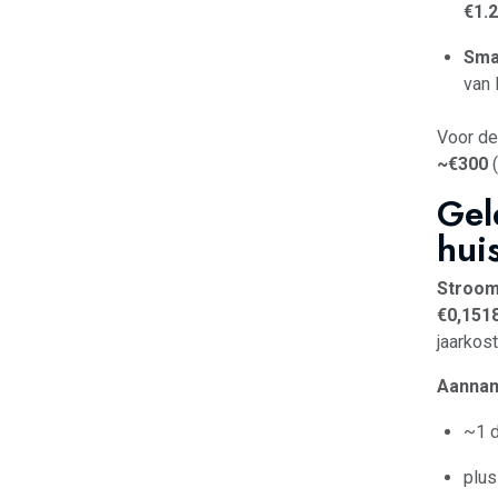
€1.
Smar
van 
Voor de
~€300
(
Gel
hui
Stroomp
€0,151
jaarkost
Aannam
~1 d
plus