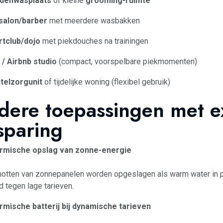
denwasplaats
of kleine
grooming-ruimte
salon/barber
met meerdere wasbakken
rtclub/dojo
met piekdouches na trainingen
/ Airbnb studio
(compact, voorspelbare piekmomenten)
telzorgunit
of tijdelijke woning (flexibel gebruik)
dere toepassingen met e
sparing
rmische opslag van zonne-energie
otten van zonnepanelen worden opgeslagen als warm water in p
d tegen lage tarieven.
rmische batterij bij dynamische tarieven