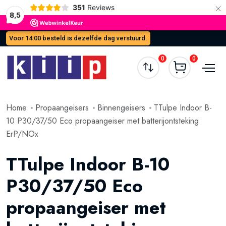
×
351
Reviews
8,5
Voor 14:00 besteld is dezelfde dag verstuurd.
0
0
Home
Propaangeisers
Binnengeisers
TTulpe Indoor B-
10 P30/37/50 Eco propaangeiser met batterijontsteking
ErP/NOx
TTulpe Indoor B-10
P30/37/50 Eco
propaangeiser met