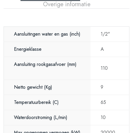
Overige informatie
Aansluitingen water en gas
(inch)
1/2"
Energieklasse
A
Aansluiting rookgasafvoer
(mm)
110
Netto gewicht
(Kg)
9
Temperatuurbereik
(C)
65
Waterdoorstroming
(L/min)
10
Max opgenomen vermogen
(kW)
20000