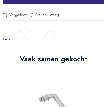
Milieuvriendelijk:
Voldoet aan strenge EU-milieuwetgeving dankzij de
Vergelijken
Stel een vraag
moderne Low/NOx watergekoelde brander.
Inbegrepen bij Levering:
Twee roestvrijstalen waterslangen, waarvan één met afsluitkraan
Delen:
Gas-aansluitadapter met soldeeraansluiting
Teflon-tape
Vaak samen gekocht
Ophangmateriaal
Handleiding
De TTulpe Indoor B-10 P30/37/50 Eco propaangeiser is geschikt als
vervanging voor oude boilers of geisers, maar ook als nieuwe
warmwaterbron voor diverse toepassingen zoals boten, caravans, tiny
houses, appartementen of vakantiehuizen.