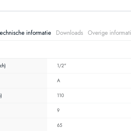
echnische informatie
Downloads
Overige informat
nch)
1/2"
A
m)
110
9
65