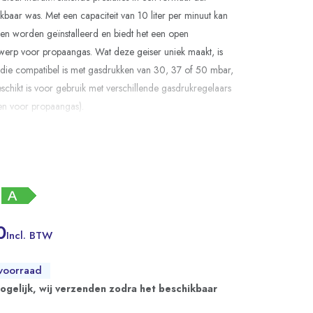
aar was. Met een capaciteit van 10 liter per minuut kan
en worden geïnstalleerd en biedt het een open
erp voor propaangas. Wat deze geiser uniek maakt, is
 die compatibel is met gasdrukken van 30, 37 of 50 mbar,
chikt is voor gebruik met verschillende gasdrukregelaars
en voor propaangas).
ijkste Kenmerken:
htlijn Conform:
Voldoet aan Ecodesign richtlijn
 de laagste NOx-uitstoot in de markt.
nde Klep:
Regelt de energie die nodig is voor
 wat resulteert in aanzienlijke energiebesparing. Beschikt
0
Incl. BTW
paringsstand voor gebruik in warmere maanden.
voorraad
t:
Geschikt voor gebruik met mengkranen of
mogelijk, wij verzenden zodra het beschikbaar
n dankzij de modulatie.