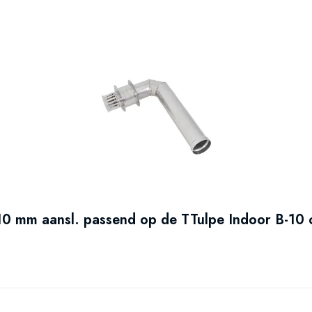
De TTulpe Indoo
vervanging voor 
warmwaterbron vo
houses, appartem
0 mm aansl. passend op de TTulpe Indoor B-10