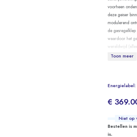
voorheen ondenkb
deze geiser binn
modulerend ontw
de gasregelklep
waardoor het ges
wereldwijd (alle
Toon meer
Belangr
Ecodesign Ric
2009/125/EC met
Energielabel:
Zelfmodulere
waterverwarming,
€ 369.0
over een gasbes
Niet op 
Compatibilitei
Bestellen is 
thermostaatkrane
is.