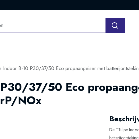
e Indoor B-10 P30/37/50 Eco propaangeiser met batterijontstek
0 P30/37/50 Eco propaang
 ErP/NOx
Beschrij
De TTulpe Indo
batterijontsteki