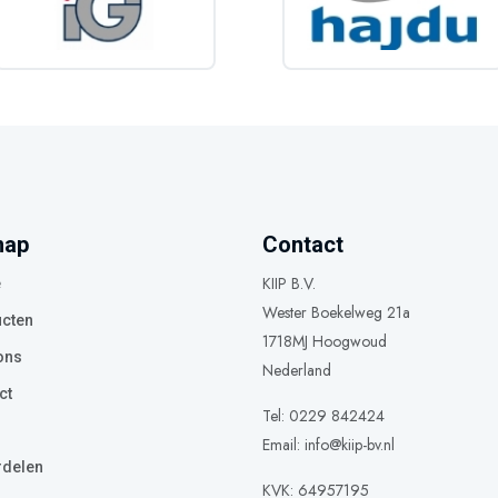
map
Contact
KIIP B.V.
e
Wester Boekelweg 21a
cten
1718MJ Hoogwoud
ons
Nederland
ct
Tel: 0229 842424
Email:
info@kiip-bv.nl
delen
KVK: 64957195