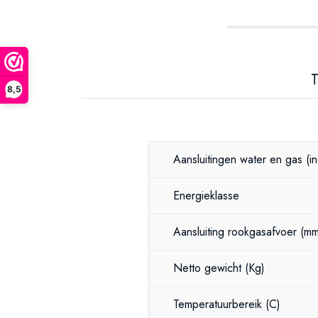
T
8,5
Aansluitingen water en gas
(i
Energieklasse
Aansluiting rookgasafvoer
(m
Netto gewicht
(Kg)
Temperatuurbereik
(C)