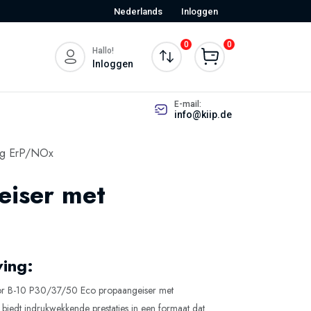
Nederlands
Inloggen
0
0
Hallo!
Inloggen
E-mail:
info@kiip.de
ing ErP/NOx
eiser met
ving:
or B-10 P30/37/50 Eco propaangeiser met
ng biedt indrukwekkende prestaties in een formaat dat