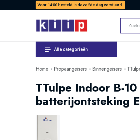
Voor 14:00 besteld is dezelfde dag verstuurd.
Alle categorieën
Home
Propaangeisers
Binnengeisers
TTulp
TTulpe Indoor B-1
batterijontsteking