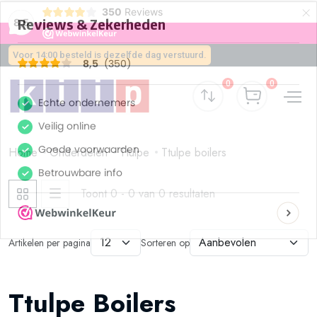
×
350
Reviews
8,5
Voor 14:00 besteld is dezelfde dag verstuurd.
0
0
Home
Onderdelen
Ttulpe
Ttulpe boilers
Toont 0 - 0 van 0 resultaten
Artikelen per pagina
Sorteren op
Ttulpe Boilers