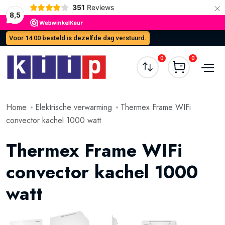
×
351
Reviews
8,5
Voor 14:00 besteld is dezelfde dag verstuurd.
0
0
Home
Elektrische verwarming
Thermex Frame WIFi
convector kachel 1000 watt
Thermex Frame WIFi
convector kachel 1000
watt