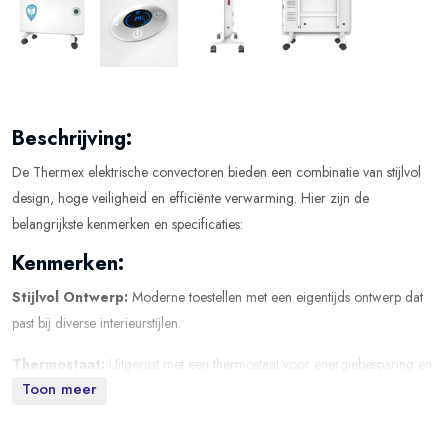
Beschrijving:
De Thermex elektrische convectoren bieden een combinatie van stijlvol
design, hoge veiligheid en efficiënte verwarming. Hier zijn de
belangrijkste kenmerken en specificaties:
Kenmerken:
Stijlvol Ontwerp:
Moderne toestellen met een eigentijds ontwerp dat
past bij diverse interieurstijlen.
Thermostaat:
Uitgerust met een thermostaat voor energiebesparing en
Toon meer
nauwkeurige temperatuurregeling.
Veiligheid:
Beveiligd tegen oververhitting en automatische uitschakeling