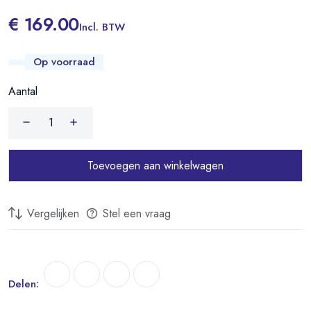
in geval van omvallen, voor maximale veiligheid.
€ 169.00
Incl. BTW
Schakelbaar Vermogen:
Keuze tussen laag (500W) of hoog
(1000W) verwarmingsvermogen, afhankelijk van uw behoeften.
Op voorraad
WiFi Connectiviteit:
De Thermex Frame kan verbinding maken met
Aantal
een Wi-Fi netwerk, waardoor u deze vanaf uw mobiele apparaat kunt
bedienen met de Thermex Home app.
Wandmontage of Vrijstaand:
Kan aan de wand worden
gemonteerd met bijgeleverde wandbeugels en wandbevestigingskit, of
Toevoegen aan winkelwagen
vrijstaand worden geplaatst met de meegeleverde voetsteunen.
Garantie:
Kwalitatief hoogwaardige convectors met 3 jaar garantie.
Vergelijken
Stel een vraag
Met de Thermex Frame elektrische convectoren geniet u van efficiënte
verwarming, moderne connectiviteit en gebruiksgemak, allemaal verpakt
in een stijlvol ontwerp.
Delen: