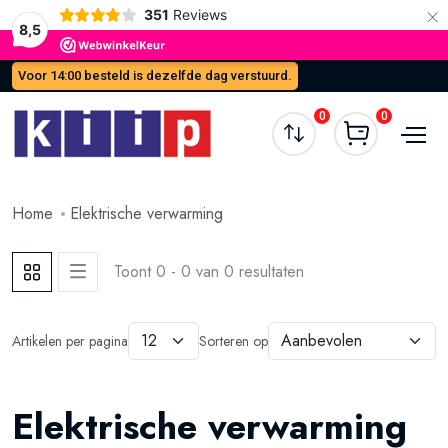
×
351
Reviews
8,5
Voor 14:00 besteld is dezelfde dag verstuurd.
0
0
Home
Elektrische verwarming
Toont 0 - 0 van 0 resultaten
Artikelen per pagina
Sorteren op
Elektrische verwarming