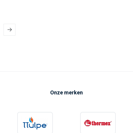
Elektrische radiator
als bijverwarming in slaapkamer
Elektrische verwarming voor onverwarmde ruimte
Bijverwarming voor garage of werkruimte
Elektrische verwarming voor incidenteel gebruik
Veelgebruikte zoektermen zijn onder andere elektrische bijverwarming
slaapkamer, elektrische radiator als bijverwarming en elektrische
verwarming voor onverwarmde ruimte.
Onze merken