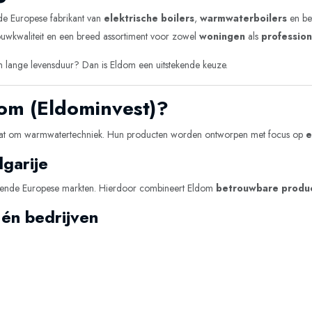
nde Europese fabrikant van
elektrische boilers
,
warmwaterboilers
en be
ouwkwaliteit en een breed assortiment voor zowel
woningen
als
professio
en lange levensduur? Dan is Eldom een uitstekende keuze.
om (Eldominvest)?
 gaat om warmwatertechniek. Hun producten worden ontworpen met focus op
e
lgarije
hillende Europese markten. Hierdoor combineert Eldom
betrouwbare produ
 én bedrijven