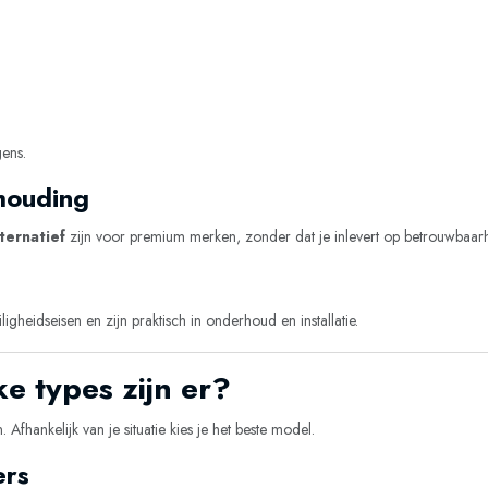
ens.
rhouding
ternatief
zijn voor premium merken, zonder dat je inlevert op betrouwbaarh
heidseisen en zijn praktisch in onderhoud en installatie.
e types zijn er?
fhankelijk van je situatie kies je het beste model.
ers