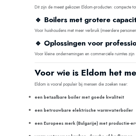
Dit zijn de meest gekozen Eldom-producten: compacte tot 
🔹 Boilers met grotere capacit
Voor huishoudens met meer verbruik (meerdere personen
🔹 Oplossingen voor professi
Voor kleine ondernemingen en commerciële ruimtes zijn e
Voor wie is Eldom het me
Eldom is vooral populair bij mensen die zoeken naar:
een betaalbare boiler met goede kwaliteit
een betrouwbare elektrische warmwaterboiler
een Europees merk (Bulgarije) met productie-er