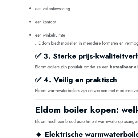
een vakantiewoning
een kantoor
een winkelruimte
…Eldom biedt modellen in meerdere formaten en vermog
✅ 3. Sterke prijs-kwaliteitve
Eldom-boilers zijn populair omdat ze een
betaalbaar al
✅ 4. Veilig en praktisch
Eldom warmwaterboilers zijn ontworpen met moderne veilig
Eldom boiler kopen: welk
Eldom heeft een breed assortiment warmwateroplossingen. A
🔹 Elektrische warmwaterboil