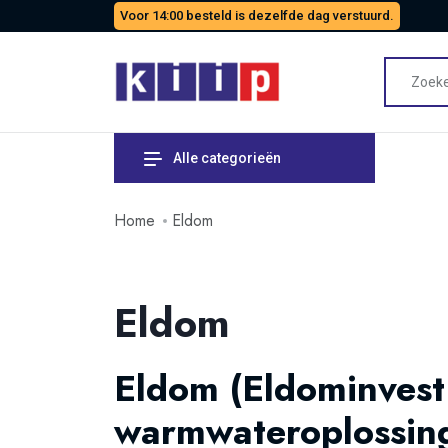
Voor 14:00 besteld is dezelfde dag verstuurd.
Alle categorieën
Home
Eldom
Eldom
Eldom (Eldominvest
warmwateroplossin