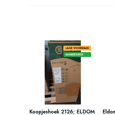
LAGE VOORRAAD
AANBIEDING!
Koopjeshoek 2126; ELDOM
Eldom