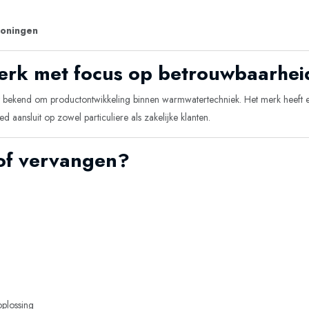
woningen
merk met focus op betrouwbaarhei
at bekend om productontwikkeling binnen warmwatertechniek. Het merk heeft ee
d aansluit op zowel particuliere als zakelijke klanten.
 of vervangen?
plossing