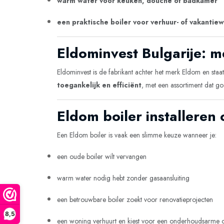
warm water voor keuken, douche of badkamer
een praktische boiler voor verhuur- of vakantie
Eldominvest Bulgarije: 
Eldominvest is de fabrikant achter het merk Eldom en sta
toegankelijk en efficiënt
, met een assortiment dat goe
Eldom boiler installeren
Een Eldom boiler is vaak een slimme keuze wanneer je:
een oude boiler wilt vervangen
warm water nodig hebt zonder gasaansluiting
een betrouwbare boiler zoekt voor renovatieprojecten
8,5
een woning verhuurt en kiest voor een onderhoudsarme o