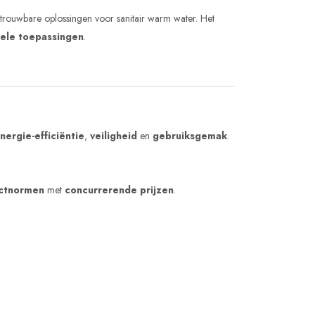
trouwbare oplossingen voor sanitair warm water. Het
nele toepassingen
.
nergie-efficiëntie
,
veiligheid
en
gebruiksgemak
.
ctnormen
met
concurrerende prijzen
.