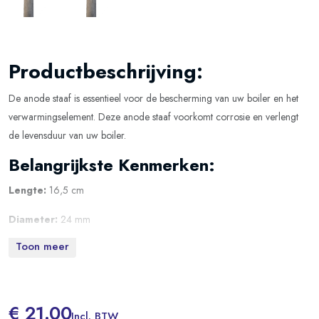
Productbeschrijving:
De anode staaf is essentieel voor de bescherming van uw boiler en het
verwarmingselement. Deze anode staaf voorkomt corrosie en verlengt
de levensduur van uw boiler.
Belangrijkste Kenmerken:
Lengte:
16,5 cm
Diameter:
24 mm
Toon meer
Schroefdraad:
M6
Installatie:
De anode bevindt zich aan de binnenzijde van de tank, vast
aan het verwarmingselement.
€ 21.00
Incl. BTW