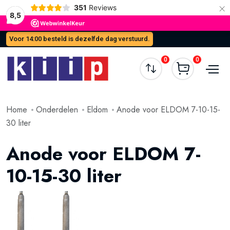
×
351
Reviews
8,5
Voor 14:00 besteld is dezelfde dag verstuurd.
0
0
Home
Onderdelen
Eldom
Anode voor ELDOM 7-10-15-
30 liter
Anode voor ELDOM 7-
10-15-30 liter