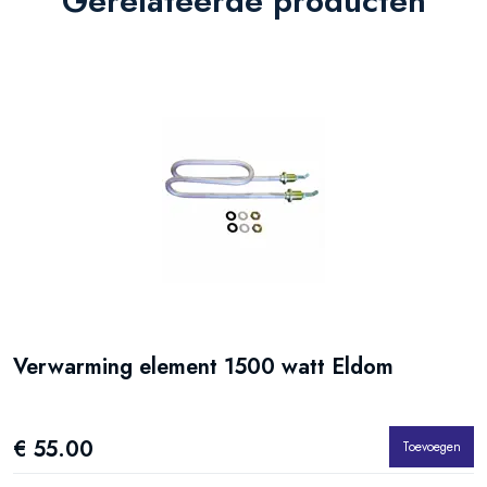
Gerelateerde producten
van gebruik, ingestelde temperatuur en verontreinigingen in het water.
Verwarming element 1500 watt Eldom
v
l
€ 55.00
Toevoegen
€