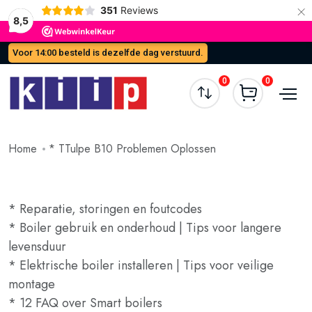
×
351
Reviews
8,5
Voor 14:00 besteld is dezelfde dag verstuurd.
0
0
Home
* TTulpe B10 Problemen Oplossen
* Reparatie, storingen en foutcodes
* Boiler gebruik en onderhoud | Tips voor langere
levensduur
* Elektrische boiler installeren | Tips voor veilige
montage
* 12 FAQ over Smart boilers