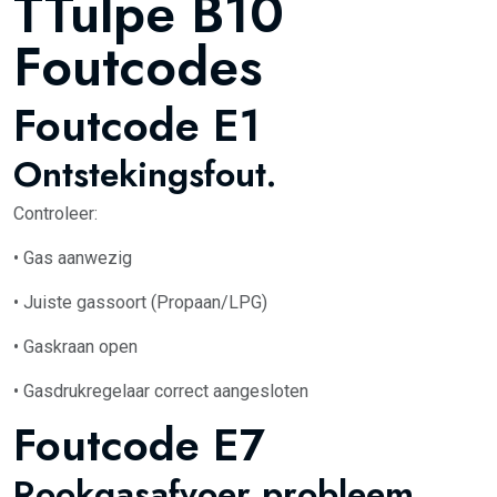
TTulpe B10
Foutcodes
Foutcode E1
Ontstekingsfout.
Controleer:
• Gas aanwezig
• Juiste gassoort (Propaan/LPG)
• Gaskraan open
• Gasdrukregelaar correct aangesloten
Foutcode E7
Rookgasafvoer probleem.