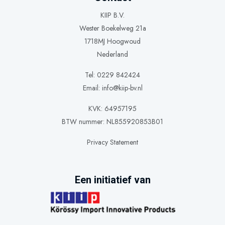
KIIP B.V.
Wester Boekelweg 21a
1718MJ Hoogwoud
Nederland
Tel: 0229 842424
Email:
info@kiip-bv.nl
KVK: 64957195
BTW nummer: NL855920853B01
Privacy Statement
Een initiatief van