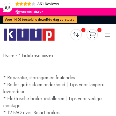
×
351
Reviews
8,5
Voor 14:00 besteld is dezelfde dag verstuurd.
0
0
Home
* Installateur vinden
* Reparatie, storingen en foutcodes
* Boiler gebruik en onderhoud | Tips voor langere
levensduur
* Elektrische boiler installeren | Tips voor veilige
montage
* 12 FAQ over Smart boilers