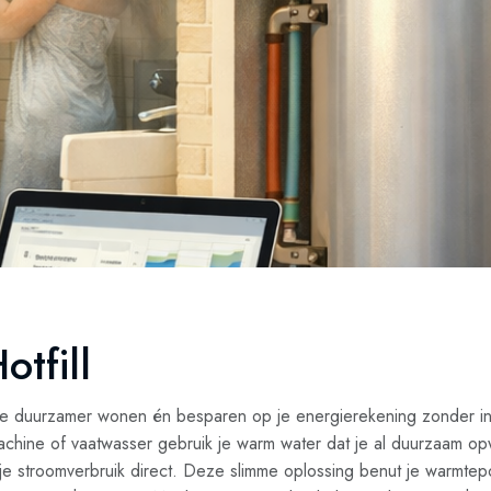
tfill
il je duurzamer wonen én besparen op je energierekening zonder i
machine of vaatwasser gebruik je warm water dat je al duurzaam opw
t je stroomverbruik direct. Deze slimme oplossing benut je warmt