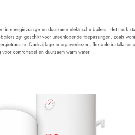
ert in energiezuinige en duurzame elektrische boilers. Het merk 
e-boilers zijn geschikt voor uiteenlopende toepassingen, zoals wo
ietransitie. Dankzij lage energieverliezen, flexibele installatie
g voor comfortabel en duurzaam warm water.