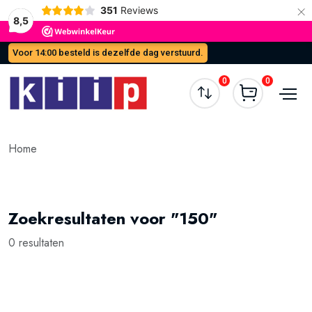
×
351
Reviews
8,5
Voor 14:00 besteld is dezelfde dag verstuurd.
0
0
Home
Zoekresultaten voor "150"
0 resultaten