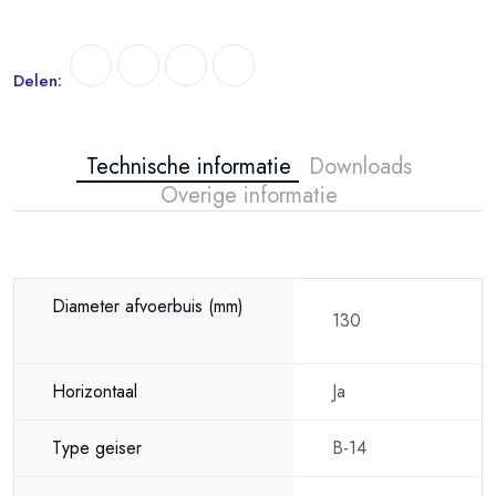
hoogwaardige constructie en verstelbare ontwerp is het geschikt voor
diverse toepassingen en zorgt het voor een veilige werking in
verschillende omgevingen.
Delen:
Technische informatie
Downloads
Overige informatie
Diameter afvoerbuis
(mm)
130
Horizontaal
Ja
Type geiser
B-14