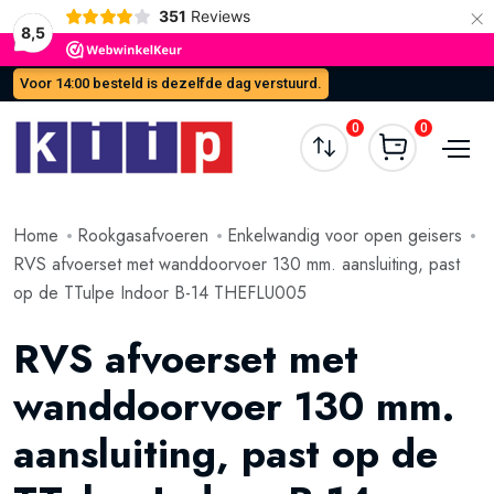
×
351
Reviews
8,5
Voor 14:00 besteld is dezelfde dag verstuurd.
0
0
Home
Rookgasafvoeren
Enkelwandig voor open geisers
RVS afvoerset met wanddoorvoer 130 mm. aansluiting, past
op de TTulpe Indoor B-14 THEFLU005
RVS afvoerset met
wanddoorvoer 130 mm.
aansluiting, past op de