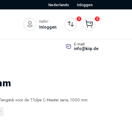
Nederlands
Inloggen
0
0
Hallo!
Inloggen
E-mail:
info@kiip.de
mm
rlengstuk voor de TTulpe C-Meister serie, 1000 mm.
r