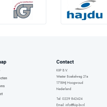
map
Contact
KIIP B.V.
e
Wester Boekelweg 21a
cten
1718MJ Hoogwoud
ons
Nederland
ct
Tel: 0229 842424
Email:
info@kiip-bv.nl