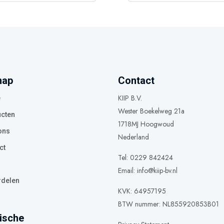
map
Contact
KIIP B.V.
e
Wester Boekelweg 21a
cten
1718MJ Hoogwoud
ons
Nederland
ct
Tel: 0229 842424
Email:
info@kiip-bv.nl
delen
KVK: 64957195
BTW nummer: NL855920853B01
ische