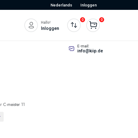
Nederlands
Inloggen
0
0
Hallo!
Inloggen
E-mail:
info@kiip.de
r C-meister 11
r