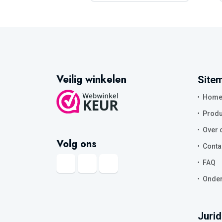
Veilig winkelen
Site
Hom
Produ
Over 
Volg ons
Conta
FAQ
Onder
Jurid