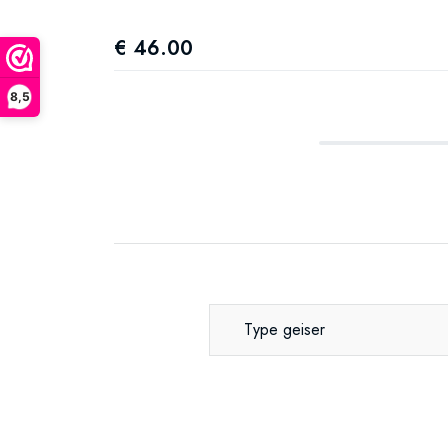
€ 46.00
8,5
Type geiser