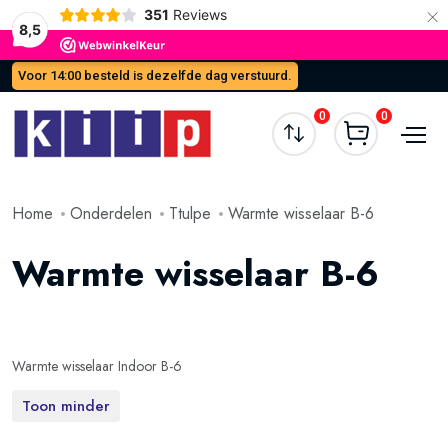
×
351
Reviews
8,5
Voor 14:00 besteld is dezelfde dag verstuurd.
0
0
Home
Onderdelen
Ttulpe
Warmte wisselaar B-6
Warmte wisselaar B-6
Warmte wisselaar Indoor B-6
Toon minder