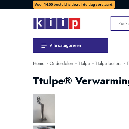
Voor 14:00 besteld is dezelfde dag verstuurd.
Alle categorieën
Home
Onderdelen
Ttulpe
Ttulpe boilers
T
Ttulpe® Verwarmin