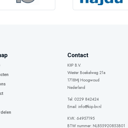
map
Contact
KIIP B.V.
e
Wester Boekelweg 21a
cten
1718MJ Hoogwoud
ons
Nederland
ct
Tel: 0229 842424
Email:
info@kiip-bv.nl
delen
KVK: 64957195
BTW nummer: NL855920853B01