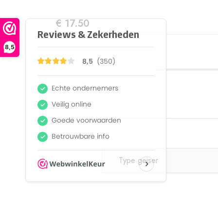
€ 17.50
8,5
Type geiser