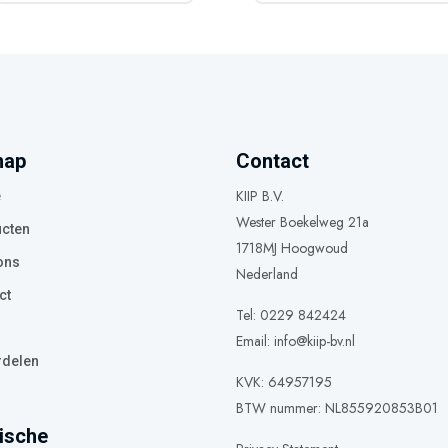
map
Contact
KIIP B.V.
e
Wester Boekelweg 21a
cten
1718MJ Hoogwoud
ons
Nederland
ct
Tel: 0229 842424
Email:
info@kiip-bv.nl
delen
KVK: 64957195
BTW nummer: NL855920853B01
ische