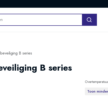
beveiliging B series
eiliging B series
Overtemperatuurb
Toon minde