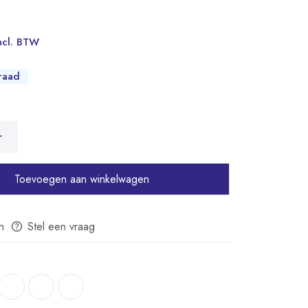
ncl. BTW
raad
Toevoegen aan winkelwagen
n
Stel een vraag