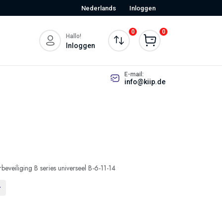
Nederlands
Inloggen
0
0
Hallo!
Inloggen
E-mail:
info@kiip.de
eveiliging B series universeel B-6-11-14
r