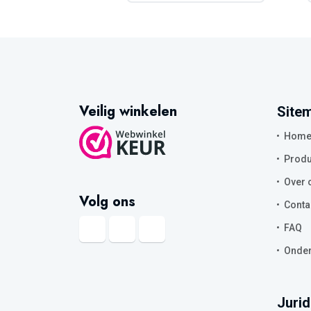
Veilig winkelen
Site
Hom
Produ
Over 
Volg ons
Conta
FAQ
Onder
Jurid