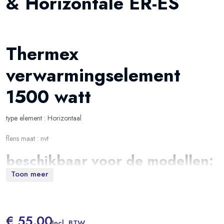
& Horizontale ER-ES
Thermex
verwarmingselement
1500 watt
type element : Horizontaal
flens maat : nvt
beschikbaar voor de modellen:
Toon meer
THERMEX ER 50 H
THERMEX ER 80 H
€ 55.00
THERMEX ES 50 H
Incl. BTW