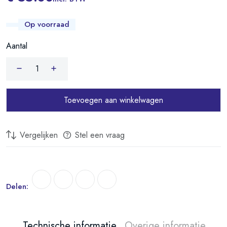
THERMEX ES 80 H
Op voorraad
THERMEX GIRO 50
Aantal
THERMEX GIRO 80
Toevoegen aan winkelwagen
Vergelijken
Stel een vraag
Delen:
Technische informatie
Overige informatie