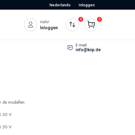
Nederlands
Inloggen
0
0
Hallo!
Inloggen
E-mail:
info@kiip.de
r de modellen:
S 30 V
S 50 V