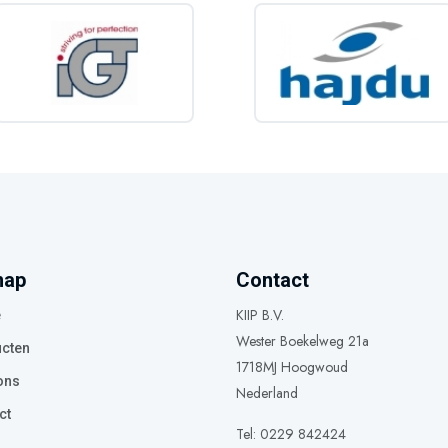
map
Contact
KIIP B.V.
e
Wester Boekelweg 21a
cten
1718MJ Hoogwoud
ons
Nederland
ct
Tel: 0229 842424