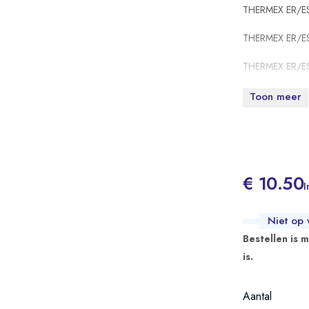
THERMEX ER/E
THERMEX ER/E
THERMEX ER/E
THERMEX ER/E
Toon meer
THERMEX GIRO
THERMEX GIRO
€ 10.50
I
Niet op 
Bestellen is 
is.
Aantal