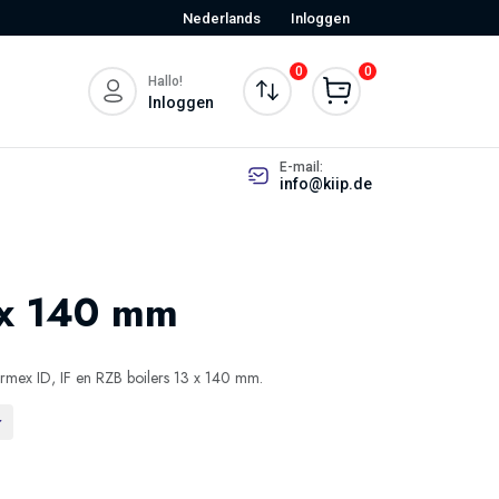
Nederlands
Inloggen
0
0
Hallo!
Inloggen
E-mail:
info@kiip.de
 x 140 mm
mex ID, IF en RZB boilers 13 x 140 mm.
r