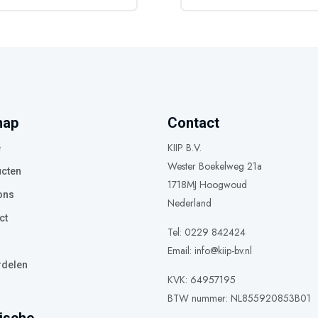
map
Contact
KIIP B.V.
e
Wester Boekelweg 21a
cten
1718MJ Hoogwoud
ons
Nederland
ct
Tel: 0229 842424
Email:
info@kiip-bv.nl
delen
KVK: 64957195
BTW nummer: NL855920853B01