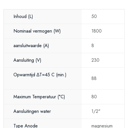
Inhoud
(L)
50
Nominaal vermogen
(W)
1800
aansluitwaarde
(A)
8
Aansluiting
(V)
230
Opwarmtijd ∆T=45 C
(min.)
88
Maximum Temperatuur
(°C)
80
Aansluitingen water
1/2"
Type Anode
magnesium