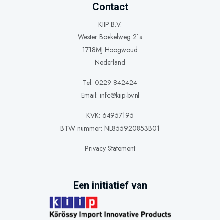
Contact
KIIP B.V.
Wester Boekelweg 21a
1718MJ Hoogwoud
Nederland
Tel: 0229 842424
Email:
info@kiip-bv.nl
KVK: 64957195
BTW nummer: NL855920853B01
Privacy Statement
Een initiatief van