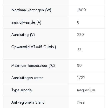
Nominaal vermogen
(W)
1800
aansluitwaarde
(A)
8
Aansluiting
(V)
230
Opwarmtijd ∆T=45 C
(min.)
53
Maximum Temperatuur
(°C)
80
Aansluitingen water
1/2"
Type Anode
magnesium
Anti-legionella Stand
Nee