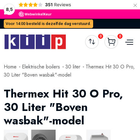
×
351
Reviews
8,5
Voor 14:00 besteld is dezelfde dag verstuurd.
0
0
Home
Elektrische boilers
30 liter
Thermex Hit 30 O Pro,
30 Liter "Boven wasbak"-model
Thermex Hit 30 O Pro,
30 Liter "Boven
wasbak"-model