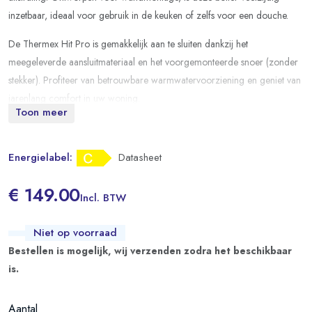
inzetbaar, ideaal voor gebruik in de keuken of zelfs voor een douche.
De Thermex Hit Pro is gemakkelijk aan te sluiten dankzij het
meegeleverde aansluitmateriaal en het voorgemonteerde snoer (zonder
stekker). Profiteer van betrouwbare warmwatervoorziening en geniet van
jarenlang comfort in uw woning.
Toon meer
Energielabel:
Datasheet
€ 149.00
Incl. BTW
Niet op voorraad
Bestellen is mogelijk, wij verzenden zodra het beschikbaar
is.
Aantal