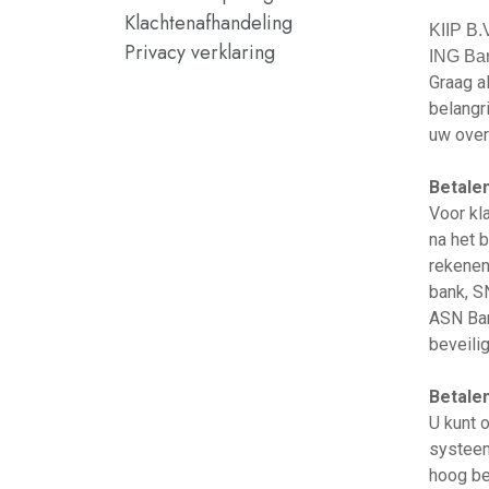
Klachtenafhandeling
KIIP B.
Privacy verklaring
ING Ba
Graag a
belangr
uw over
Betale
Voor kl
na het 
rekenen
bank, S
ASN Ban
beveili
Betale
U kunt 
systeem
hoog be