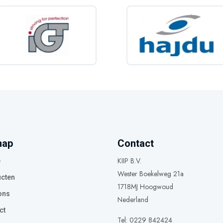
map
Contact
KIIP B.V.
e
Wester Boekelweg 21a
cten
1718MJ Hoogwoud
ons
Nederland
ct
Tel: 0229 842424