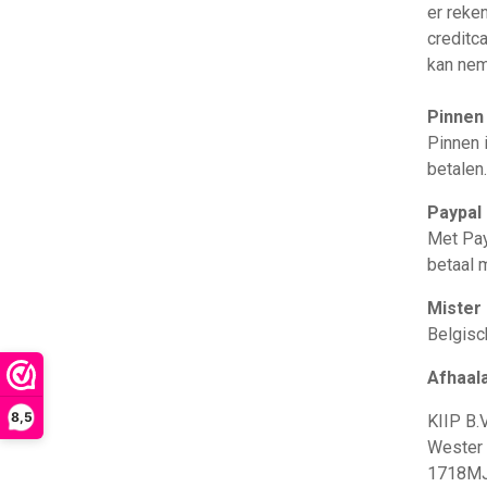
er reken
creditc
kan nem
Pinnen 
Pinnen i
betalen.
Paypal
Met Pay
betaal 
Mister
Belgisc
Afhaal
8,5
KIIP B.V
Wester
1718M