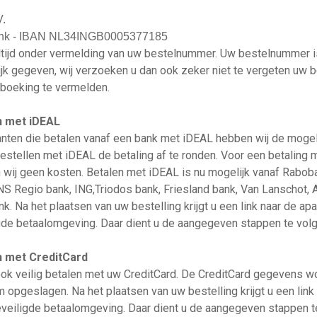
V.
nk - IBAN NL34INGB0005377185
ltijd onder vermelding van uw bestelnummer. Uw bestelnummer i
ijk gegeven, wij verzoeken u dan ook zeker niet te vergeten uw 
boeking te vermelden.
n met iDEAL
anten die betalen vanaf een bank met iDEAL hebben wij de mogel
bestellen met iDEAL de betaling af te ronden. Voor een betaling
 wij geen kosten. Betalen met iDEAL is nu mogelijk vanaf Raboba
NS Regio bank, ING,Triodos bank, Friesland bank, Van Lanschot
k. Na het plaatsen van uw bestelling krijgt u een link naar de ap
gde betaalomgeving. Daar dient u de aangegeven stappen te volg
n met CreditCard
ook veilig betalen met uw CreditCard. De CreditCard gegevens wo
 opgeslagen. Na het plaatsen van uw bestelling krijgt u een link
veiligde betaalomgeving. Daar dient u de aangegeven stappen te