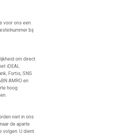
s voor ons een
bestelnummer bij
ijkheid om direct
 met iDEAL
nk, Fortis, SNS
, ABN AMRO en
arte hoog
en.
rden niet in ons
 naar de aparte
 volgen. U dient