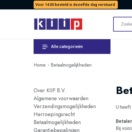
Voor 14:00 besteld is dezelfde dag verstuurd.
Alle categorieën
Home
Betaalmogelijkheden
Be
Over KIIP B.V.
Algemene voorwaarden
Verzendingsmogelijkheden
U heeft
Herroepingsrecht
Betaalmogelijkheden
Betale
Bij voo
Garantiebepalingen