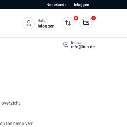
Nederlands
Inloggen
0
0
Hallo!
Inloggen
E-mail:
info@kiip.de
 overzicht.
ken ten name van: