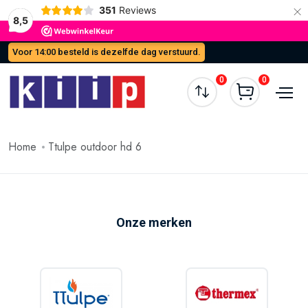
×
351
Reviews
8,5
Voor 14:00 besteld is dezelfde dag verstuurd.
0
0
Home
Ttulpe outdoor hd 6
Onze merken