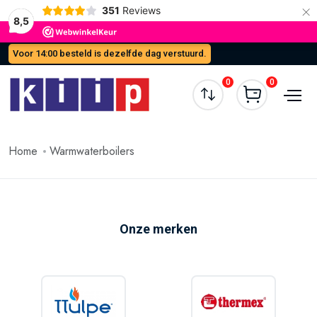
×
351
Reviews
8,5
Voor 14:00 besteld is dezelfde dag verstuurd.
0
0
Home
Warmwaterboilers
Onze merken