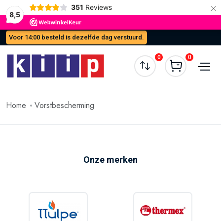
×
351
Reviews
8,5
Voor 14:00 besteld is dezelfde dag verstuurd.
0
0
Home
Vorstbescherming
Onze merken