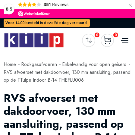
×
351
Reviews
8,5
Voor 14:00 besteld is dezelfde dag verstuurd.
0
0
Home
Rookgasafvoeren
Enkelwandig voor open geisers
RVS afvoerset met dakdoorvoer, 130 mm aansluiting, passend
op de TTulpe Indoor B-14 THEFLU006
RVS afvoerset met
dakdoorvoer, 130 mm
aansluiting, passend op