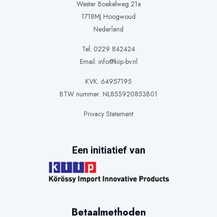
Wester Boekelweg 21a
1718MJ Hoogwoud
Nederland
Tel: 0229 842424
Email:
info@kiip-bv.nl
KVK: 64957195
BTW nummer: NL855920853B01
Privacy Statement
Een initiatief van
Betaalmethoden