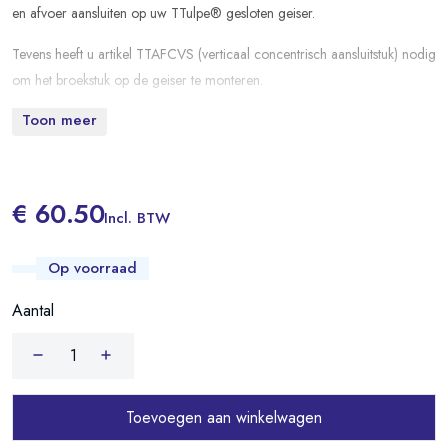
en afvoer aansluiten op uw TTulpe® gesloten geiser.
Tevens heeft u artikel TTAFCVS (verticaal concentrisch aansluitstuk) nodig
om het broekstuk op de geiser te monteren.
Toon meer
€ 60.50
Incl. BTW
Op voorraad
Aantal
Toevoegen aan winkelwagen