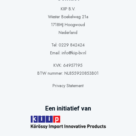
KIIP B.V.
Wester Boekelweg 21a
1718MJ Hoogwoud
Nederland
Tel: 0229 842424
Email:
info@kiip-bv.nl
KVK: 64957195
BTW nummer: NL855920853B01
Privacy Statement
Een initiatief van