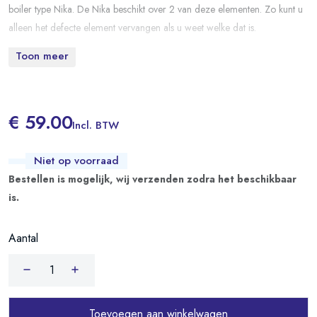
boiler type Nika. De Nika beschikt over 2 van deze elementen. Zo kunt u
alleen het defecte element vervangen als u weet welke dat is.
Toon meer
€ 59.00
Incl. BTW
Niet op voorraad
Bestellen is mogelijk, wij verzenden zodra het beschikbaar
is.
Aantal
Toevoegen aan winkelwagen