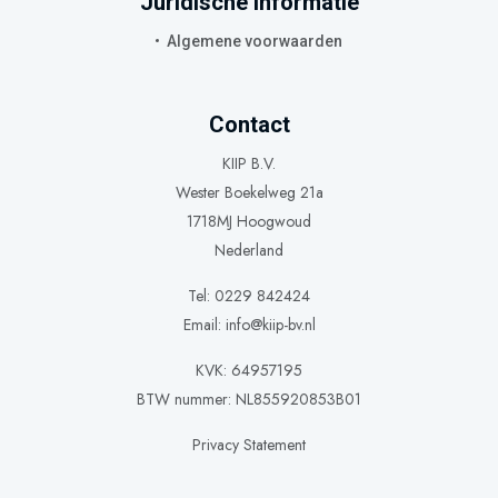
Juridische informatie
Algemene voorwaarden
Contact
KIIP B.V.
Wester Boekelweg 21a
1718MJ Hoogwoud
Nederland
Tel: 0229 842424
Email:
info@kiip-bv.nl
KVK: 64957195
BTW nummer: NL855920853B01
Privacy Statement