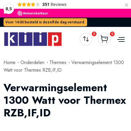
×
351
Reviews
8,5
Voor 14:00 besteld is dezelfde dag verstuurd.
0
0
Home
Onderdelen
Thermex
Verwarmingselement 1300
Watt voor Thermex RZB,IF,ID
Verwarmingselement
1300 Watt voor Thermex
RZB,IF,ID