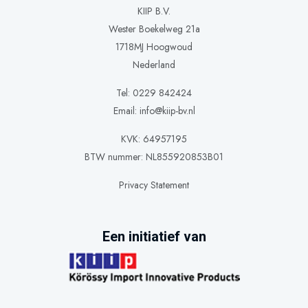
KIIP B.V.
Wester Boekelweg 21a
1718MJ Hoogwoud
Nederland
Tel: 0229 842424
Email:
info@kiip-bv.nl
KVK: 64957195
BTW nummer: NL855920853B01
Privacy Statement
Een initiatief van