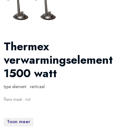
Thermex
verwarmingselement
1500 watt
type element : verticaal
flens maat : nvt
Toon meer
Beschikbaar voor de modellen:
THERMEX HIT 10 U PRO