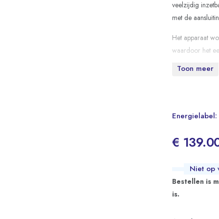
veelzijdig inzet
met de aansluiti
Het apparaat wor
waardoor het een
warmwatervoorzi
Toon meer
Energielabel:
€ 139.0
Niet op 
Bestellen is 
is.