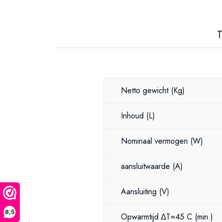
T
Netto gewicht
(Kg)
Inhoud
(L)
Nominaal vermogen
(W)
aansluitwaarde
(A)
Aansluiting
(V)
8,5
Opwarmtijd ∆T=45 C
(min.)