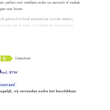
baar, perfect voor installatie onder uw aanrecht of wasbak
ngen naar boven.
dt geleverd inclusief aansluitsnoer (zonder stekker),
voudig aan te sluiten is. Profiteer van betrouwbare
ening en geniet van jarenlang comfort in uw woning.
Datasheet
0
Incl. BTW
voorraad
mogelijk, wij verzenden zodra het beschikbaar