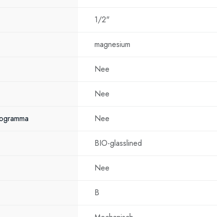
1/2"
magnesium
Nee
Nee
rogramma
Nee
BIO-glasslined
Nee
B