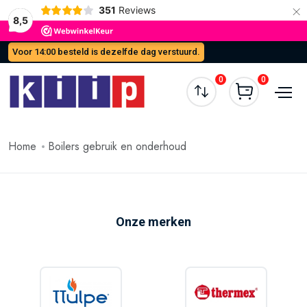
×
351
Reviews
8,5
Voor 14:00 besteld is dezelfde dag verstuurd.
0
0
Home
Boilers gebruik en onderhoud
Onze merken