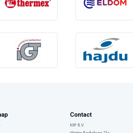
map
Contact
KIIP B.V.
e
Wester Boekelweg 21a