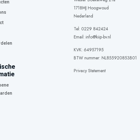
cten
1718MJ Hoogwoud
ons
Nederland
ct
Tel: 0229 842424
Email:
info@kiip-bv.nl
delen
KVK: 64957195
BTW nummer: NL855920853B01
ische
Privacy Statement
matie
mene
arden