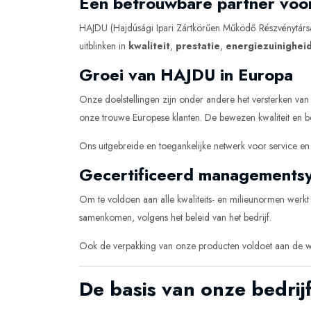
Een betrouwbare partner voo
HAJDU (Hajdúsági Ipari Zártkörűen Működő Részvénytársasá
uitblinken in
kwaliteit
,
prestatie
,
energiezuinighei
Groei van HAJDU in Europa
Onze doelstellingen zijn onder andere het versterken va
onze trouwe Europese klanten. De bewezen kwaliteit en b
Ons uitgebreide en toegankelijke netwerk voor service en
Gecertificeerd managementsys
Om te voldoen aan alle kwaliteits- en milieunormen wer
samenkomen, volgens het beleid van het bedrijf.
Ook de verpakking van onze producten voldoet aan de wette
De basis van onze bedrijf