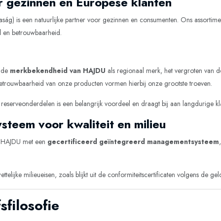
r gezinnen en Europese klanten
g) is een natuurlijke partner voor gezinnen en consumenten. Ons assortiment
d
en betrouwbaarheid.
n de
merkbekendheid van HAJDU
als regionaal merk, het vergroten van d
etrouwbaarheid van onze producten vormen hierbij onze grootste troeven.
 reserveonderdelen is een belangrijk voordeel en draagt bij aan langdurige kl
teem voor kwaliteit en milieu
kt HAJDU met een
gecertificeerd geïntegreerd managementsysteem
lijke milieueisen, zoals blijkt uit de conformiteitscertificaten volgens de ge
sfilosofie