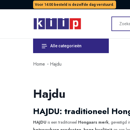
Voor 14:00 besteld is dezelfde dag verstuurd.
Alle categorieën
Home
Hajdu
Hajdu
HAJDU: traditioneel Hong
HAJDU
is een traditioneel
Hongaars merk
, gevestigd 
betrouwbare producten
,
hoge kwaliteit
en een la