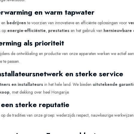
verwarming en warm tapwater
en
bedrijven
te voorzien van innovatieve en efficiënte oplossingen voor
ve
s op
energie-efficiëntie
,
prestaties
en het gebruik van
hernieuwbare 
ming als prioriteit
 Tijdens de ontwikkeling en productie van onze apparaten werken we actief a
e te passen.
nstallateursnetwerk en sterke service
ners en installateurs
in het hele land. We bieden
uitstekende garant
rkoop
, met dekking over heel Hongarije.
 een sterke reputatie
op de tradities van onze groep: wederzijds respect, nauwkeurige werkwijzen