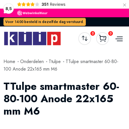
×
351
Reviews
8,5
Voor 14:00 besteld is dezelfde dag verstuurd.
0
0
Home
Onderdelen
Ttulpe
TTulpe smartmaster 60-80-
100 Anode 22x165 mm M6
TTulpe smartmaster 60-
80-100 Anode 22x165
mm M6