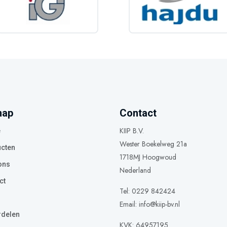
map
Contact
KIIP B.V.
e
Wester Boekelweg 21a
cten
1718MJ Hoogwoud
ons
Nederland
ct
Tel: 0229 842424
Email:
info@kiip-bv.nl
delen
KVK: 64957195