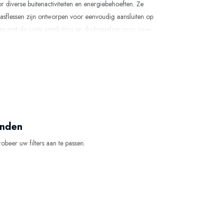
or diverse buitenactiviteiten en energiebehoeften. Ze
 gasflessen zijn ontworpen voor eenvoudig aansluiten op
les met de juiste aansluiting en drukregelaar voor jouw
eaal maakt voor outdoor-gebruik in alle seizoenen.
risico’s te minimaliseren. Onze categorie gasflessen bevat
 gasfles gemakkelijk online met snelle levering en scherpe
onden
robeer uw filters aan te passen.