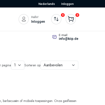
Nederlands
Inloggen
0
0
Hallo!
Inloggen
E-mail:
info@kiip.de
er pagina
Sorteren op
en, barbecueën of mobiele toepassingen. Onze gasflessen