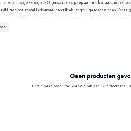
schikt voor hoogwaardige LPG-gassen zoals
propaan en butaan
, ideaal vo
lexibiliteit voor zowel incidenteel gebruik als langdurige toepassingen. Onze
s, kooktoestellen, geisers en verwarmingsapparatuur. Kies altijd de juiste gasf
. De gasflessen blijven ook bij koude temperaturen goed presteren, wat ze id
meer
id staat voorop: bewaar en gebruik gasflessen altijd volgens de richtlijnen om 
n die voldoen aan de hoogste kwaliteitseisen en veilige prestaties. Bestel jouw
Geen producten gev
Er zijn geen producten die voldoen aan uw filtercriteria. P