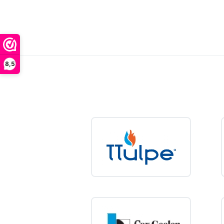
Buffertanks
1
8,5