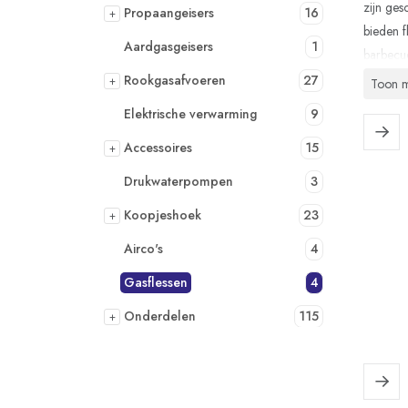
zijn ge
Propaangeisers
16
+
bieden f
Aardgasgeisers
1
barbecue
apparaat
Rookgasafvoeren
27
+
Toon 
Veilighe
Elektrische verwarming
9
producte
Accessoires
15
+
prijzen.
Drukwaterpompen
3
Koopjeshoek
23
+
Airco's
4
Gasflessen
4
Onderdelen
115
+
Boilers op gas
2
Zonneboiler
2