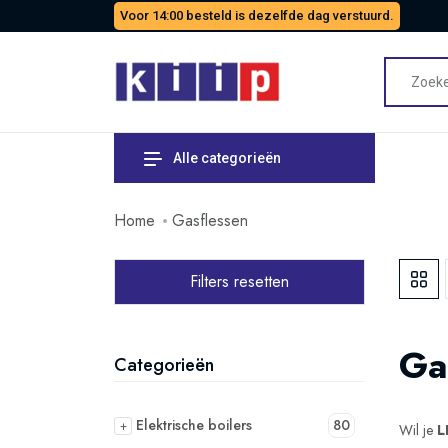
Voor 14:00 besteld is dezelfde dag verstuurd.
Alle categorieën
Home
Gasflessen
Filters resetten
Ga
Categorieën
Elektrische boilers
80
+
Wil je
L